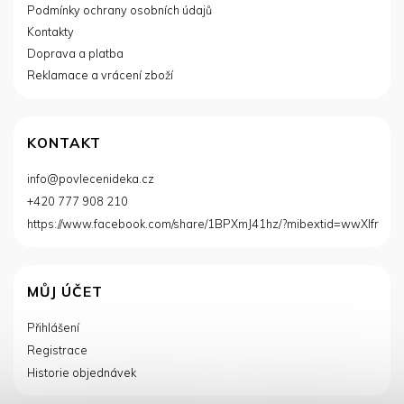
í
Podmínky ochrany osobních údajů
Kontakty
Doprava a platba
Reklamace a vrácení zboží
KONTAKT
info
@
povlecenideka.cz
+420 777 908 210
https://www.facebook.com/share/1BPXmJ41hz/?mibextid=wwXIfr
MŮJ ÚČET
Přihlášení
Registrace
Historie objednávek