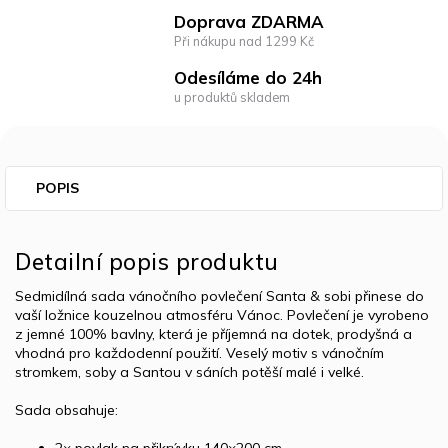
Doprava ZDARMA
Při nákupu nad 1299 Kč
Odesíláme do 24h
u produktů skladem
POPIS
Detailní popis produktu
Sedmidílná sada vánočního povlečení Santa & sobi přinese do
vaší ložnice kouzelnou atmosféru Vánoc. Povlečení je vyrobeno
z jemné 100% bavlny, která je příjemná na dotek, prodyšná a
vhodná pro každodenní použití. Veselý motiv s vánočním
stromkem, soby a Santou v sáních potěší malé i velké.
Sada obsahuje:
2× povlak na přikrývku 140×200 cm