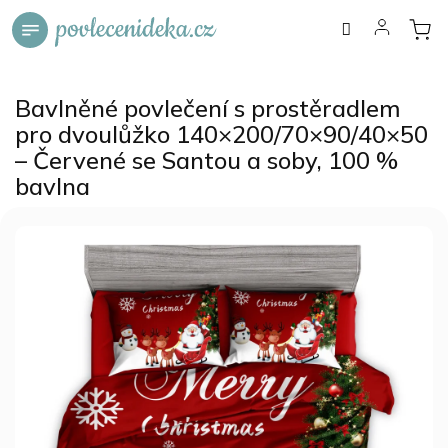
Přejít
na
obsah
Bavlněné povlečení s prostěradlem
pro dvoulůžko 140×200/70×90/40×50
– Červené se Santou a soby, 100 %
bavlna