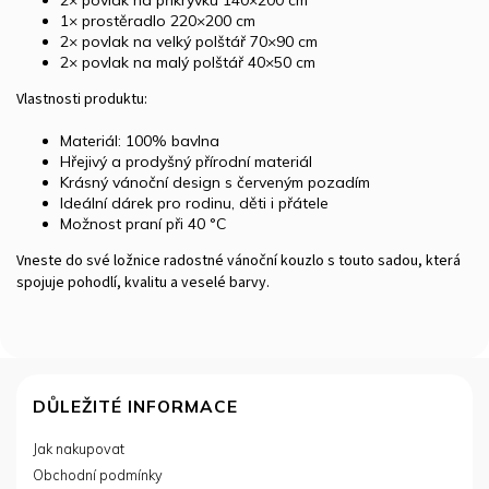
1× prostěradlo 220×200 cm
2× povlak na velký polštář 70×90 cm
2× povlak na malý polštář 40×50 cm
Vlastnosti produktu:
Materiál: 100% bavlna
Hřejivý a prodyšný přírodní materiál
Krásný vánoční design s červeným pozadím
Ideální dárek pro rodinu, děti i přátele
Možnost praní při 40 °C
Vneste do své ložnice radostné vánoční kouzlo s touto sadou, která
spojuje pohodlí, kvalitu a veselé barvy.
Z
á
DŮLEŽITÉ INFORMACE
p
Jak nakupovat
a
Obchodní podmínky
t