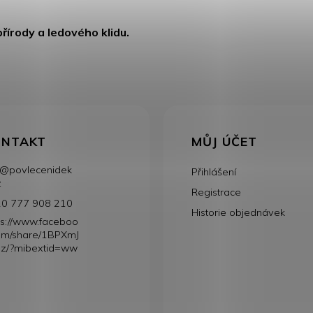
írody a ledového klidu.
ONTAKT
MŮJ ÚČET
@
povlecenidek
Přihlášení
z
Registrace
0 777 908 210
Historie objednávek
ps://www.faceboo
om/share/1BPXmJ
z/?mibextid=ww