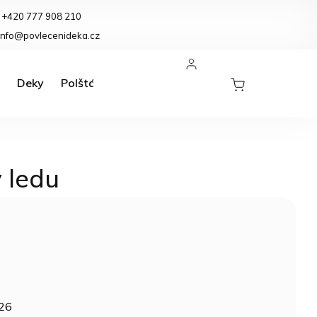
+420 777 908 210
eklamace a vrácení zboží
info@povlecenideka.cz
Deky
Polštáře
Koupelnové předložky
Kuchyně
 ledu
026