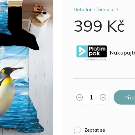
Detailní informace
399 Kč
Měrná
cena:
Nakupujte
Při
Zeptat se