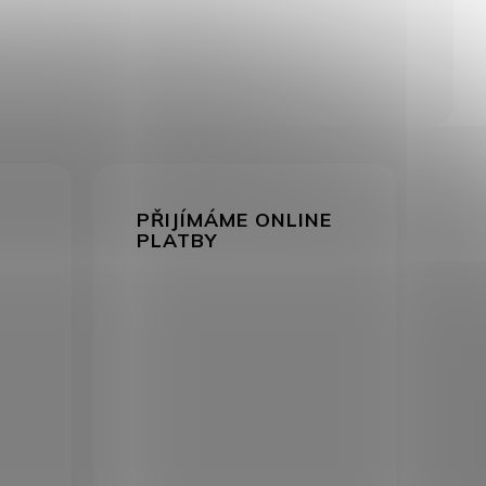
PŘIJÍMÁME ONLINE
PLATBY