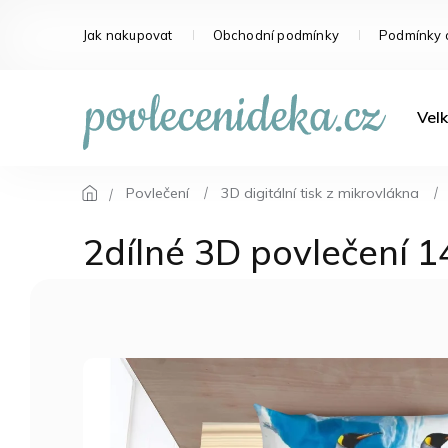
Přejít
na
Jak nakupovat
Obchodní podmínky
Podmínky 
obsah
Velk
Povlečení
3D digitální tisk z mikrovlákna
2dílné 3D povlečení 1