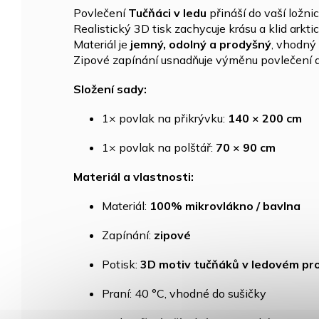
Povlečení
Tučňáci v ledu
přináší do vaší ložni
Realistický 3D tisk zachycuje krásu a klid arkti
Materiál je
jemný, odolný a prodyšný
, vhodný
Zipové zapínání usnadňuje výměnu povlečení a 
Složení sady:
1× povlak na přikrývku:
140 × 200 cm
1× povlak na polštář:
70 × 90 cm
Materiál a vlastnosti:
Materiál:
100% mikrovlákno / bavlna
Zapínání:
zipové
Potisk:
3D motiv tučňáků v ledovém pro
Praní: 40 °C, vhodné do sušičky