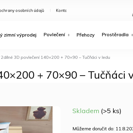
ochrany osobních údajů
Kontakty
Doprava a platba
R
Povlečení
Prostěradla
ý zimní výprodej
Přehozy
2dílné 3D povlečení 140×200 + 70×90 – Tučňáci v ledu
40×200 + 70×90 – Tučňáci v
Skladem
(>5 ks)
Můžeme doručit do:
11.8.2