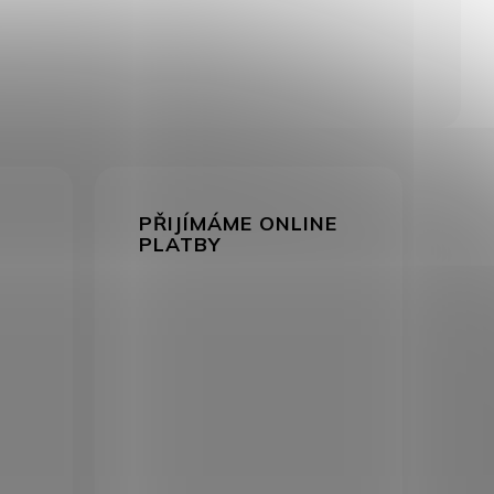
PŘIJÍMÁME ONLINE
PLATBY