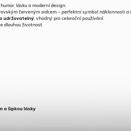
humor, lásku a moderní design.
obrovským červeným srdcem – perfektní symbol náklonnosti a r
no udržovatelný
, vhodný pro celoroční používání.
je dlouhou životnost.
 a šipkou lásky