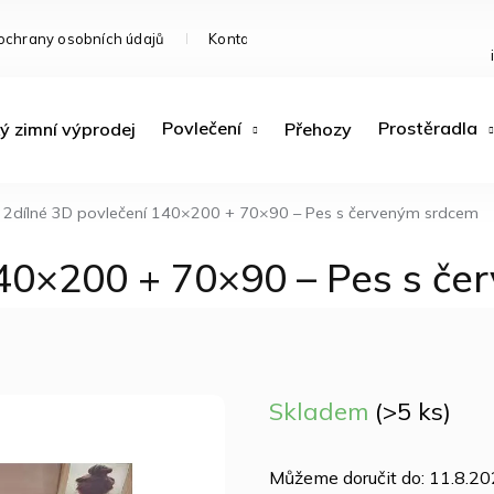
ochrany osobních údajů
Kontakty
Doprava a platba
R
Povlečení
Prostěradla
ý zimní výprodej
Přehozy
2dílné 3D povlečení 140×200 + 70×90 – Pes s červeným srdcem
140×200 + 70×90 – Pes s č
Skladem
(>5 ks)
Můžeme doručit do:
11.8.2