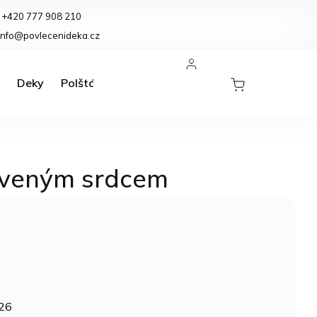
+420 777 908 210
eklamace a vrácení zboží
info@povlecenideka.cz
Deky
Polštáře
Koupelnové předložky
Kuchyně
erveným srdcem
026