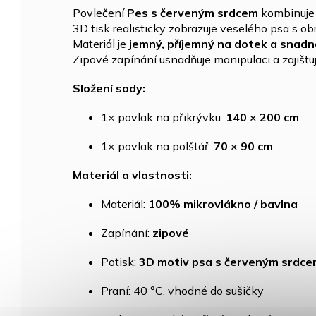
Povlečení
Pes s červeným srdcem
kombinuje 
3D tisk realisticky zobrazuje veselého psa s 
Materiál je
jemný, příjemný na dotek a snad
Zipové zapínání usnadňuje manipulaci a zajišťu
Složení sady:
1× povlak na přikrývku:
140 × 200 cm
1× povlak na polštář:
70 × 90 cm
Materiál a vlastnosti:
Materiál:
100% mikrovlákno / bavlna
Zapínání:
zipové
Potisk:
3D motiv psa s červeným srdcem
Praní: 40 °C, vhodné do sušičky