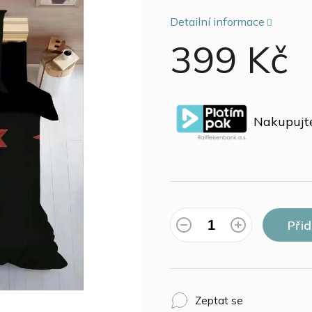
Detailní informace
399 Kč
Měrná
cena:
Nakupujte
Při
Zeptat se