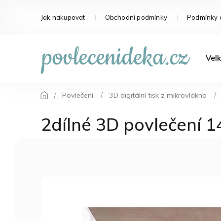
Přejít
na
Jak nakupovat
Obchodní podmínky
Podmínky 
obsah
Velk
Povlečení
3D digitální tisk z mikrovlákna
2dílné 3D povlečení 