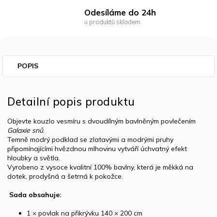
Odesíláme do 24h
u produktů skladem
POPIS
Detailní popis produktu
Objevte kouzlo vesmíru s dvoudílným bavlněným povlečením
Galaxie snů
.
Temně modrý podklad se zlatavými a modrými pruhy
připomínajícími hvězdnou mlhovinu vytváří úchvatný efekt
hloubky a světla.
Vyrobeno z vysoce kvalitní 100% bavlny, která je měkká na
dotek, prodyšná a šetrná k pokožce.
️ Sada obsahuje:
1 × povlak na přikrývku 140 × 200 cm