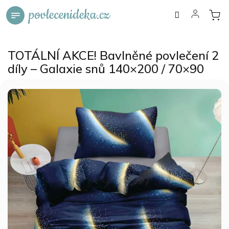
Přejít
na
obsah
TOTÁLNÍ AKCE! Bavlněné povlečení 2
díly – Galaxie snů 140×200 / 70×90