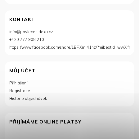
KONTAKT
info
@
povlecenideka.cz
+420 777 908 210
https://www.facebook.com/share/1BPXmJ41hz/?mibextid=wwXIfr
MŮJ ÚČET
Přihlášení
Registrace
Historie objednávek
PŘIJÍMÁME ONLINE PLATBY