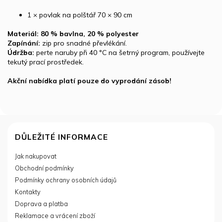
1 × povlak na polštář 70 × 90 cm
Materiál:
80 % bavlna, 20 % polyester
Zapínání:
zip pro snadné převlékání.
Údržba:
perte naruby při 40 °C na šetrný program, používejte
tekutý prací prostředek.
Akční nabídka platí pouze do vyprodání zásob!
Z
á
DŮLEŽITÉ INFORMACE
p
Jak nakupovat
a
Obchodní podmínky
t
í
Podmínky ochrany osobních údajů
Kontakty
Doprava a platba
Reklamace a vrácení zboží