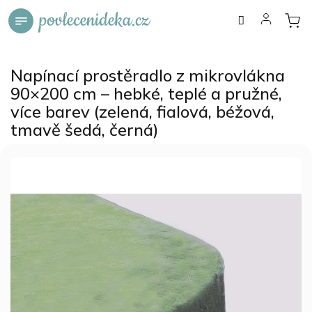
Přejít
na
obsah
Napínací prostěradlo z mikrovlákna
90×200 cm – hebké, teplé a pružné,
více barev (zelená, fialová, béžová,
tmavě šedá, černá)