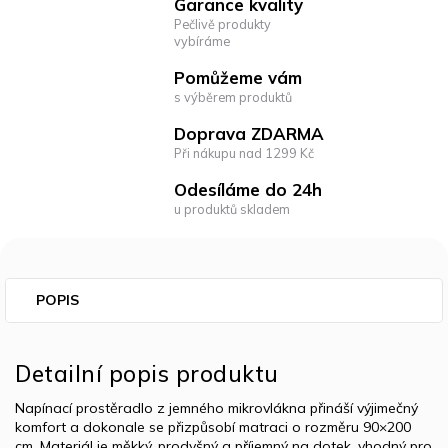
Garance kvality
Pečlivě produkty
vybíráme
Pomůžeme vám
s výběrem produktů
Doprava ZDARMA
Při nákupu nad 1299 Kč
Odesíláme do 24h
u produktů skladem
POPIS
Detailní popis produktu
Napínací prostěradlo z jemného mikrovlákna přináší výjimečný
komfort a dokonale se přizpůsobí matraci o rozměru 90×200
cm. Materiál je měkký, prodyšný a příjemný na dotek, vhodný pro