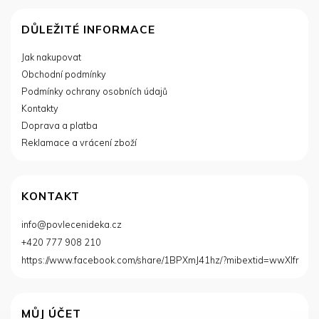
Z
á
DŮLEŽITÉ INFORMACE
p
Jak nakupovat
a
Obchodní podmínky
t
í
Podmínky ochrany osobních údajů
Kontakty
Doprava a platba
Reklamace a vrácení zboží
KONTAKT
info
@
povlecenideka.cz
+420 777 908 210
https://www.facebook.com/share/1BPXmJ41hz/?mibextid=wwXIfr
MŮJ ÚČET