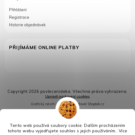
Přihlášení
Registrace
Historie objednávek
PŘIJÍMÁME ONLINE PLATBY
Copyright 2026
povlecenideka
. Všechna práva vyhrazena.
Upravit nastavení cookies
Grafický návrh vytvořil a nakódoval
Shoptak.cz
Vytvořil Shoptet
Tento web používá soubory cookie. Dalším procházením
tohoto webu vyjadřujete souhlas s jejich používáním.. Více