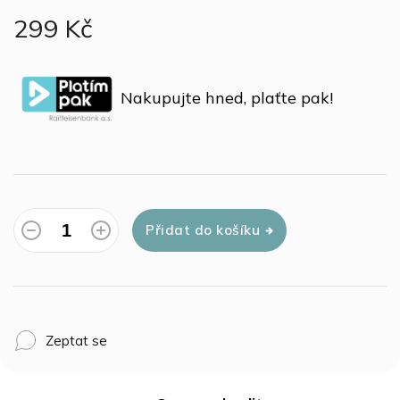
299 Kč
Měrná
cena:
Nakupujte hned, plaťte pak!
Přidat do košíku
Zeptat se