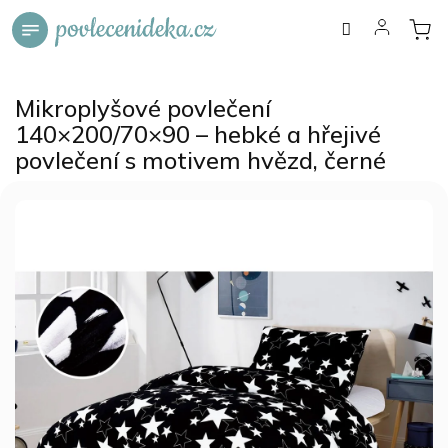
Přejít
na
obsah
Mikroplyšové povlečení
140×200/70×90 – hebké a hřejivé
povlečení s motivem hvězd, černé