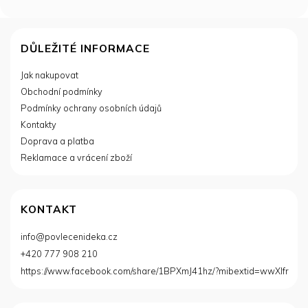
Z
á
DŮLEŽITÉ INFORMACE
p
Jak nakupovat
a
Obchodní podmínky
t
í
Podmínky ochrany osobních údajů
Kontakty
Doprava a platba
Reklamace a vrácení zboží
KONTAKT
info
@
povlecenideka.cz
+420 777 908 210
https://www.facebook.com/share/1BPXmJ41hz/?mibextid=wwXIfr