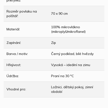
přikrývku
:
Rozměr povlaku na
70 x 90 cm
polštář
:
100% mikrovlákno
Materiál
:
(mikroplyš/mikroflanel)
Zapínání
:
Zip
Barva / motiv
:
Černý podklad, bílé hvězdy
Hřejivost
:
Vysoká – ideální na zimu
Údržba
:
Praní na 30 °C
Ložnici, dětský pokoj, zimní
Vhodné pro
:
období