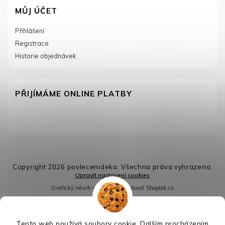
MŮJ ÚČET
Přihlášení
Registrace
Historie objednávek
PŘIJÍMÁME ONLINE PLATBY
Copyright 2026
povlecenideka
. Všechna práva vyhrazena.
Upravit nastavení cookies
Grafický návrh vytvořil a nakódoval
Shoptak.cz
Vytvořil Shoptet
Tento web používá soubory cookie. Dalším procházením