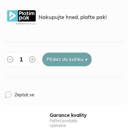
Měrná
cena:
Nakupujte hned, plaťte pak!
Přidat do košíku
Zeptat se
Garance kvality
Pečlivě produkty
vybíráme