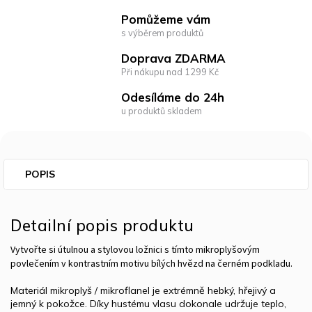
Pomůžeme vám
s výběrem produktů
Doprava ZDARMA
Při nákupu nad 1299 Kč
Odesíláme do 24h
u produktů skladem
POPIS
Detailní popis produktu
Vytvořte si útulnou a stylovou ložnici s tímto mikroplyšovým
povlečením v kontrastním motivu bílých hvězd na černém podkladu.
Materiál mikroplyš / mikroflanel je extrémně hebký, hřejivý a
jemný k pokožce. Díky hustému vlasu dokonale udržuje teplo,