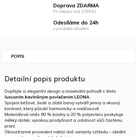
Doprava ZDARMA
Při nákupu nad 1299 Kč
Odesíláme do 24h
u produktů skladem
POPIS
Detailní popis produktu
Dopřejte si elegantní design a maximální pohodlí s tímto
luxusním bavlněným povlečením LEONA
.
Spojení béžové, šedé a zlaté barvy vytváří jemný a vkusný
kontrast, který působí harmonicky a nadčasově.
Materiálová směs 80 % bavlny a 20 % polyesteru poskytuje
měkký dotek, vysokou prodyšnost a odolnost vůči častému
praní.
Oboustranné provedení nabízí dvě varianty vzhledu – ideální