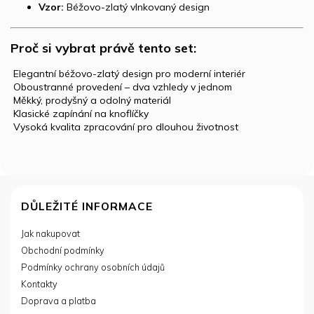
Vzor:
Béžovo-zlatý vlnkovaný design
Proč si vybrat právě tento set:
️ Elegantní béžovo-zlatý design pro moderní interiér
️ Oboustranné provedení – dva vzhledy v jednom
️ Měkký, prodyšný a odolný materiál
️ Klasické zapínání na knoflíčky
️ Vysoká kvalita zpracování pro dlouhou životnost
Z
á
DŮLEŽITÉ INFORMACE
p
Jak nakupovat
a
Obchodní podmínky
t
í
Podmínky ochrany osobních údajů
Kontakty
Doprava a platba