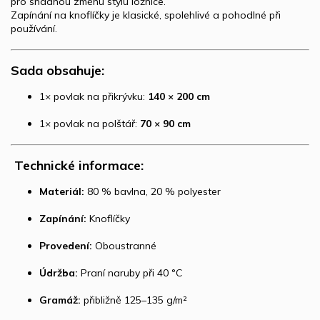
pro snadnou změnu stylu ložnice.
Zapínání na knoflíčky je klasické, spolehlivé a pohodlné při
používání.
Sada obsahuje:
1× povlak na přikrývku:
140 × 200 cm
1× povlak na polštář:
70 × 90 cm
️
Technické informace:
Materiál:
80 % bavlna, 20 % polyester
Zapínání:
Knoflíčky
Provedení:
Oboustranné
Údržba:
Praní naruby při 40 °C
Gramáž:
přibližně 125–135 g/m²