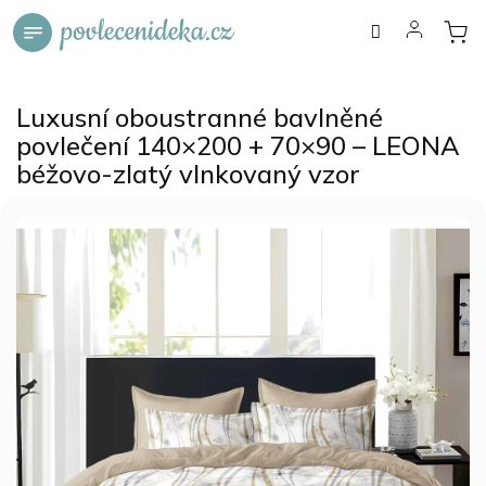
Přejít
na
obsah
Luxusní oboustranné bavlněné
povlečení 140×200 + 70×90 – LEONA
béžovo-zlatý vlnkovaný vzor