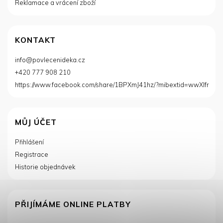
Reklamace a vrácení zboží
KONTAKT
info
@
povlecenideka.cz
+420 777 908 210
https://www.facebook.com/share/1BPXmJ41hz/?mibextid=wwXIfr
MŮJ ÚČET
Přihlášení
Registrace
Historie objednávek
PŘIJÍMÁME ONLINE PLATBY