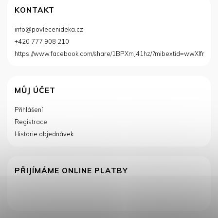
KONTAKT
info
@
povlecenideka.cz
+420 777 908 210
https://www.facebook.com/share/1BPXmJ41hz/?mibextid=wwXIfr
MŮJ ÚČET
Přihlášení
Registrace
Historie objednávek
PŘIJÍMÁME ONLINE PLATBY