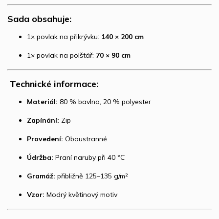
Sada obsahuje:
1× povlak na přikrývku:
140 × 200 cm
1× povlak na polštář:
70 × 90 cm
️
Technické informace:
Materiál:
80 % bavlna, 20 % polyester
Zapínání:
Zip
Provedení:
Oboustranné
Údržba:
Praní naruby při 40 °C
Gramáž:
přibližně 125–135 g/m²
Vzor:
Modrý květinový motiv