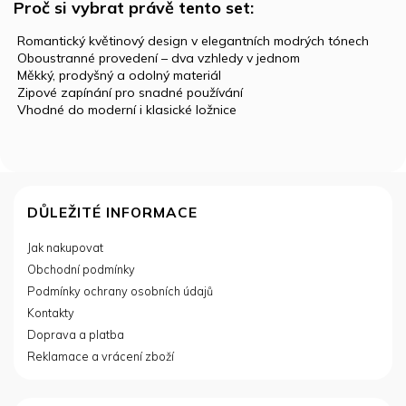
Proč si vybrat právě tento set:
️ Romantický květinový design v elegantních modrých tónech
️ Oboustranné provedení – dva vzhledy v jednom
️ Měkký, prodyšný a odolný materiál
️ Zipové zapínání pro snadné používání
️ Vhodné do moderní i klasické ložnice
Z
á
DŮLEŽITÉ INFORMACE
p
Jak nakupovat
a
Obchodní podmínky
t
í
Podmínky ochrany osobních údajů
Kontakty
Doprava a platba
Reklamace a vrácení zboží