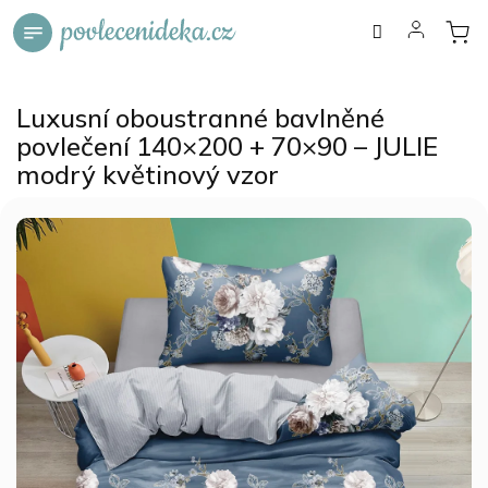
Přejít
na
obsah
Luxusní oboustranné bavlněné
povlečení 140×200 + 70×90 – JULIE
modrý květinový vzor