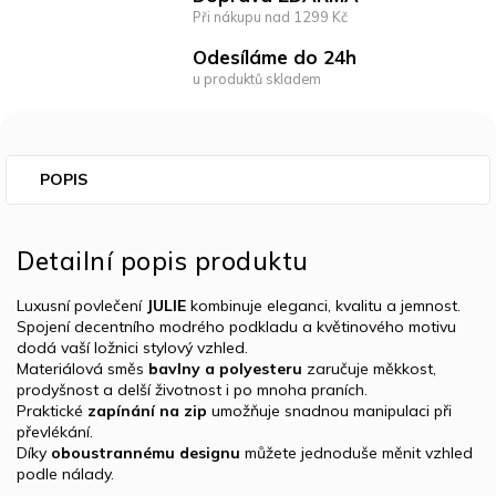
Při nákupu nad 1299 Kč
Odesíláme do 24h
u produktů skladem
POPIS
Detailní popis produktu
Luxusní povlečení
JULIE
kombinuje eleganci, kvalitu a jemnost.
Spojení decentního modrého podkladu a květinového motivu
dodá vaší ložnici stylový vzhled.
Materiálová směs
bavlny a polyesteru
zaručuje měkkost,
prodyšnost a delší životnost i po mnoha praních.
Praktické
zapínání na zip
umožňuje snadnou manipulaci při
převlékání.
Díky
oboustrannému designu
můžete jednoduše měnit vzhled
podle nálady.