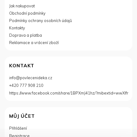
p
Jak nakupovat
a
Obchodní podmínky
t
í
Podmínky ochrany osobních údajů
Kontakty
Doprava a platba
Reklamace a vrácení zboží
KONTAKT
info
@
povlecenideka.cz
+420 777 908 210
https://www.facebook.com/share/1BPXmJ41hz/?mibextid=wwXIfr
MŮJ ÚČET
Přihlášení
Registrace