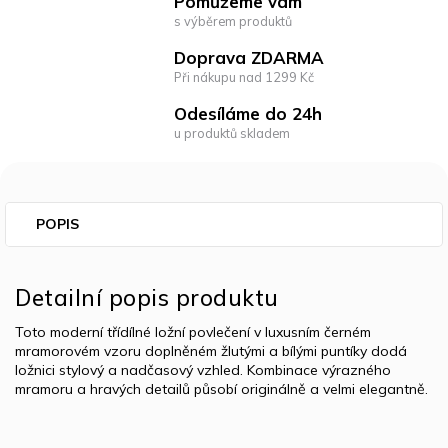
Pomůžeme vám
s výběrem produktů
Doprava ZDARMA
Při nákupu nad 1299 Kč
Odesíláme do 24h
u produktů skladem
POPIS
Detailní popis produktu
Toto moderní tří­dílné ložní povlečení v luxusním černém
mramorovém vzoru doplněném žlutými a bílými puntíky dodá
ložnici stylový a nadčasový vzhled. Kombinace výrazného
mramoru a hravých detailů působí originálně a velmi elegantně.