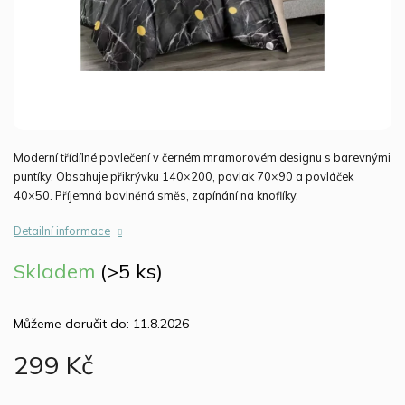
Moderní tří­dílné povlečení v černém mramorovém designu s barevnými
puntíky. Obsahuje přikrývku 140×200, povlak 70×90 a povláček
40×50. Příjemná bavlněná směs, zapínání na knoflíky.
Detailní informace
Skladem
(>5 ks)
Můžeme doručit do:
11.8.2026
299 Kč
Měrná