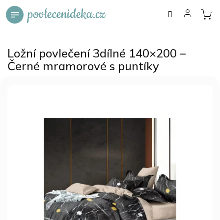
Přejít
na
obsah
Ložní povlečení 3dílné 140×200 –
Černé mramorové s puntíky