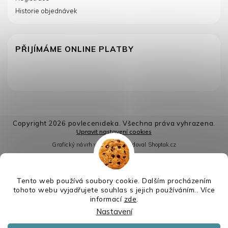
Historie objednávek
PŘIJÍMÁME ONLINE PLATBY
Copyright 2026
povlecenideka
. Všechna práva vyhrazena.
Upravit nastavení cookies
Grafický návrh vytvořil a nakódoval
Shoptak.cz
Vytvořil Shoptet
Tento web používá soubory cookie. Dalším procházením
tohoto webu vyjadřujete souhlas s jejich používáním.. Více
informací
zde
.
Nastavení