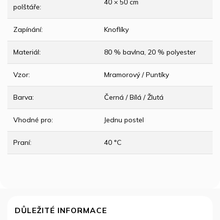
40 × 50 cm
polštáře
:
Zapínání
:
Knoflíky
Materiál
:
80 % bavlna, 20 % polyester
Vzor
:
Mramorový / Puntíky
Barva
:
Černá / Bílá / Žlutá
Vhodné pro
:
Jednu postel
Praní
:
40 °C
Z
á
DŮLEŽITÉ INFORMACE