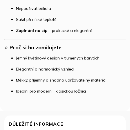
Nepoužívat bělidla
Sušit při nízké teplotě
Zapínání na zip
– praktické a elegantní
⭐
Proč si ho zamilujete
Jemný květinový design v tlumených barvách
Elegantní a harmonický vzhled
Měkký, příjemný a snadno udržovatelný materiál
Ideální pro moderní i klasickou ložnici
Z
á
DŮLEŽITÉ INFORMACE