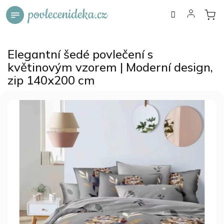
Přejít
na
obsah
Elegantní šedé povlečení s
květinovým vzorem | Moderní design,
zip 140x200 cm