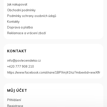
p
Jak nakupovat
a
Obchodní podmínky
t
í
Podmínky ochrany osobních údajů
Kontakty
Doprava a platba
Reklamace a vrácení zboží
KONTAKT
info
@
povlecenideka.cz
+420 777 908 210
https://www.facebook.com/share/1BPXmJ41hz/?mibextid=wwXIfr
MŮJ ÚČET
Přihlášení
Registrace