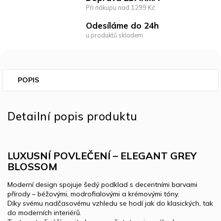
Při nákupu nad 1299 Kč
Odesíláme do 24h
u produktů skladem
POPIS
Detailní popis produktu
LUXUSNÍ POVLEČENÍ – ELEGANT GREY
BLOSSOM
Moderní design spojuje šedý podklad s decentními barvami
přírody – béžovými, modrofialovými a krémovými tóny.
Díky svému nadčasovému vzhledu se hodí jak do klasických, tak
do moderních interiérů.