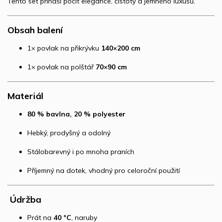
Tento set přináší pocit elegance, čistoty a jemného luxusu.
Obsah balení
1× povlak na přikrývku
140×200 cm
1× povlak na polštář
70×90 cm
Materiál
80 % bavlna, 20 % polyester
Hebký, prodyšný a odolný
Stálobarevný i po mnoha praních
Příjemný na dotek, vhodný pro celoroční použití
️
Údržba
Prát na
40 °C
, naruby