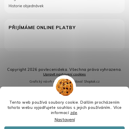
Historie objednávek
PŘIJÍMÁME ONLINE PLATBY
Copyright 2026
povlecenideka
. Všechna práva vyhrazena.
Upravit nastavení cookies
Grafický návrh vytvořil a nakódoval
Shoptak.cz
Vytvořil Shoptet
Tento web používá soubory cookie. Dalším procházením
tohoto webu vyjadřujete souhlas s jejich používáním.. Více
informací
zde
.
Nastavení