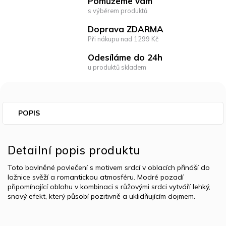
Pomůžeme vám
s výběrem produktů
Doprava ZDARMA
Při nákupu nad 1299 Kč
Odesíláme do 24h
u produktů skladem
POPIS
Detailní popis produktu
Toto bavlněné povlečení s motivem srdcí v oblacích přináší do
ložnice svěží a romantickou atmosféru. Modré pozadí
připomínající oblohu v kombinaci s růžovými srdci vytváří lehký,
snový efekt, který působí pozitivně a uklidňujícím dojmem.