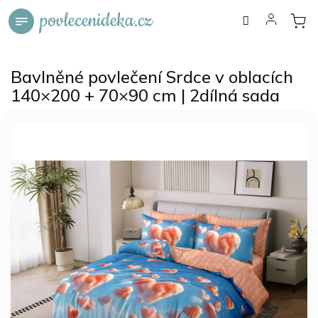
Přejít
na
obsah
Bavlněné povlečení Srdce v oblacích
140×200 + 70×90 cm | 2dílná sada