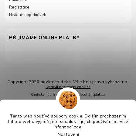
Registrace
Historie objednávek
PŘIJÍMÁME ONLINE PLATBY
Copyright 2026
povlecenideka
. Všechna práva vyhrazena.
Upravit nastavení cookies
Grafický návrh vytvořil a nakódoval
Shoptak.cz
Vytvořil Shoptet
Tento web používá soubory cookie. Dalším procházením
tohoto webu vyjadřujete souhlas s jejich používáním.. Více
informací
zde
.
Nastavení