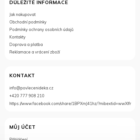
á
DŮLEŽITÉ INFORMACE
p
Jak nakupovat
a
Obchodní podmínky
t
í
Podmínky ochrany osobních údajů
Kontakty
Doprava a platba
Reklamace a vrácení zboží
KONTAKT
info
@
povlecenideka.cz
+420 777 908 210
https://www.facebook.com/share/1BPXmJ41hz/?mibextid=wwXIfr
MŮJ ÚČET
Přihlášení