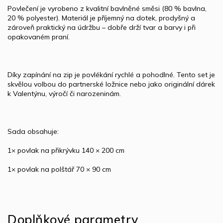
Povlečení je vyrobeno z kvalitní bavlněné směsi (80 % bavlna,
20 % polyester). Materiál je příjemný na dotek, prodyšný a
zároveň praktický na údržbu – dobře drží tvar a barvy i při
opakovaném praní.
Díky zapínání na zip je povlékání rychlé a pohodlné. Tento set je
skvělou volbou do partnerské ložnice nebo jako originální dárek
k Valentýnu, výročí či narozeninám.
Sada obsahuje:
1× povlak na přikrývku 140 × 200 cm
1× povlak na polštář 70 × 90 cm
Doplňkové parametry