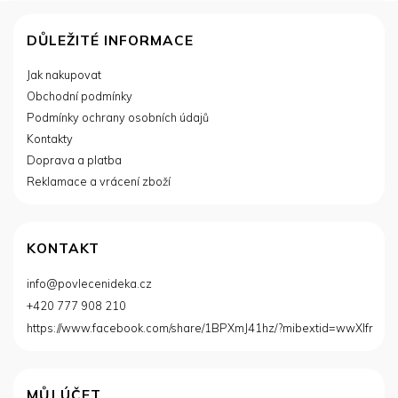
Z
á
DŮLEŽITÉ INFORMACE
p
Jak nakupovat
a
Obchodní podmínky
t
í
Podmínky ochrany osobních údajů
Kontakty
Doprava a platba
Reklamace a vrácení zboží
KONTAKT
info
@
povlecenideka.cz
+420 777 908 210
https://www.facebook.com/share/1BPXmJ41hz/?mibextid=wwXIfr
MŮJ ÚČET