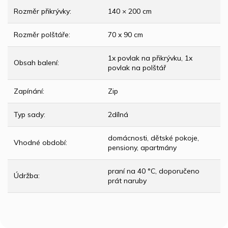
Rozměr přikrývky
:
140 × 200 cm
Rozměr polštáře
:
70 x 90 cm
1x povlak na přikrývku, 1x
Obsah balení
:
povlak na polštář
Zapínání
:
Zip
Typ sady
:
2dílná
domácnosti, dětské pokoje,
Vhodné období
:
pensiony, apartmány
praní na 40 °C, doporučeno
Údržba
:
prát naruby