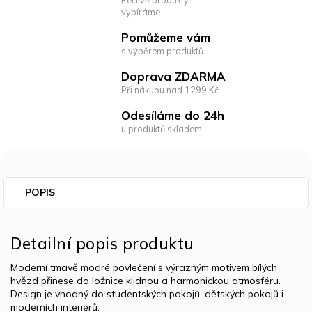
vybíráme
Pomůžeme vám
s výběrem produktů
Doprava ZDARMA
Při nákupu nad 1299 Kč
Odesíláme do 24h
u produktů skladem
POPIS
Detailní popis produktu
Moderní tmavě modré povlečení s výrazným motivem bílých
hvězd přinese do ložnice klidnou a harmonickou atmosféru.
Design je vhodný do studentských pokojů, dětských pokojů i
moderních interiérů.