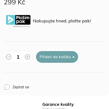
299 Kč
Měrná
cena:
Nakupujte hned, plaťte pak!
Přidat do košíku
Zeptat se
Garance kvality
Pečlivě produkty