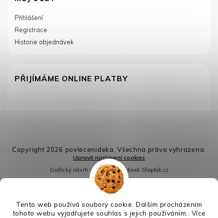
Přihlášení
Registrace
Historie objednávek
PŘIJÍMÁME ONLINE PLATBY
Copyright 2026
povlecenideka
. Všechna práva vyhrazena.
Upravit nastavení cookies
Grafický návrh vytvořil a nakódoval
Shoptak.cz
Vytvořil Shoptet
Tento web používá soubory cookie. Dalším procházením
tohoto webu vyjadřujete souhlas s jejich používáním.. Více