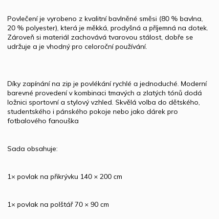
Povlečení je vyrobeno z kvalitní bavlněné směsi (80 % bavlna,
20 % polyester), která je měkká, prodyšná a příjemná na dotek.
Zároveň si materiál zachovává tvarovou stálost, dobře se
udržuje a je vhodný pro celoroční používání.
Díky zapínání na zip je povlékání rychlé a jednoduché. Moderní
barevné provedení v kombinaci tmavých a zlatých tónů dodá
ložnici sportovní a stylový vzhled. Skvělá volba do dětského,
studentského i pánského pokoje nebo jako dárek pro
fotbalového fanouška
Sada obsahuje:
1× povlak na přikrývku 140 × 200 cm
1× povlak na polštář 70 × 90 cm