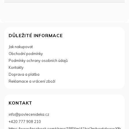
Z
á
DŮLEŽITÉ INFORMACE
p
Jak nakupovat
a
Obchodní podmínky
t
í
Podmínky ochrany osobních údajů
Kontakty
Doprava a platba
Reklamace a vrácení zboží
KONTAKT
info
@
povlecenideka.cz
+420 777 908 210
https://www.facebook.com/share/1BPXmJ41hz/?mibextid=wwXIfr