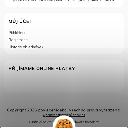
MŮJ ÚČET
Přihlášení
Registrace
Historie objednávek
PŘIJÍMÁME ONLINE PLATBY
Copyright 2026
povlecenideka
. Všechna práva vyhrazena.
Upravit nastavení cookies
Grafický návrh vytvořil a nakódoval
Shoptak.cz