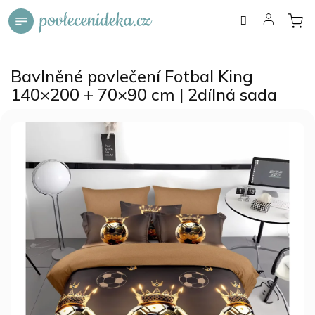
Přejít
na
obsah
Bavlněné povlečení Fotbal King
140×200 + 70×90 cm | 2dílná sada