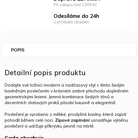
Při nákupu nad 1299 Kč
Odesíláme do 24h
u produktů skladem
POPIS
Detailní popis produktu
Dodajte své ložnici moderní a nadčasový styl s tímto šedým
bavlněným povlečením v krásném ombré přechodu doplněném
geometrickými liniemi. Jemná kombinace šedých tónů a
decentních zlatavých prvků působí luxusně a elegantně.
Povlečení je vyrobeno z měkké, prodyšné bavlny, která zajistí
pohodlí během celé noci.
Zipové zapínání
usnadňuje výměnu
povlečení a udržuje přikrývku pevně na místě.
Sada obsahuje