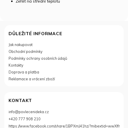
Žehlit na střední teplotu
Z
á
DŮLEŽITÉ INFORMACE
p
Jak nakupovat
a
Obchodní podmínky
t
í
Podmínky ochrany osobních údajů
Kontakty
Doprava a platba
Reklamace a vrácení zboží
KONTAKT
info
@
povlecenideka.cz
+420 777 908 210
https://www.facebook.com/share/1BPXmJ41hz/?mibextid=wwXIfr