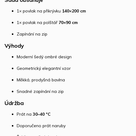
1× povlak na přikrývku
140×200 cm
1× povlak na polštář
70×90 cm
Zapínání na zip
Výhody
Moderní šedý ombré design
Geometrický elegantní vzor
Měkká, prodyšná bavlna
Snadné zapínání na zip
Údržba
Prát na
30–40 °C
Doporučeno prát naruby