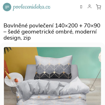
Přejít
na
obsah
Bavlněné povlečení 140×200 + 70×90
– šedé geometrické ombré, moderní
design, zip