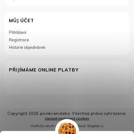
MŮJ ÚČET
Přihlášení
Registrace
Historie objednávek
PŘIJÍMÁME ONLINE PLATBY
Copyright 2026
povlecenideka
. Všechna práva vyhrazena.
Upravit nastavení cookies
Grafický návrh vytvořil a nakódoval
Shoptak.cz