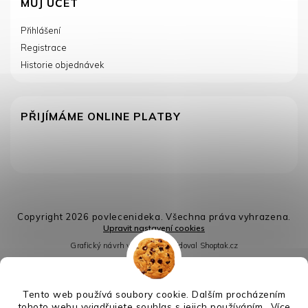
MŮJ ÚČET
Přihlášení
Registrace
Historie objednávek
PŘIJÍMÁME ONLINE PLATBY
Copyright 2026
povlecenideka
. Všechna práva vyhrazena.
Upravit nastavení cookies
Grafický návrh vytvořil a nakódoval
Shoptak.cz
Vytvořil Shoptet
Tento web používá soubory cookie. Dalším procházením
tohoto webu vyjadřujete souhlas s jejich používáním.. Více