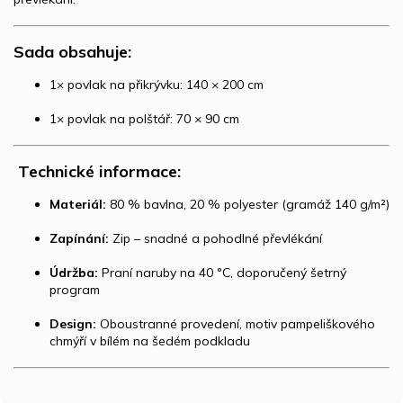
Sada obsahuje:
1× povlak na přikrývku: 140 × 200 cm
1× povlak na polštář: 70 × 90 cm
️
Technické informace:
Materiál:
80 % bavlna, 20 % polyester (gramáž 140 g/m²)
Zapínání:
Zip – snadné a pohodlné převlékání
Údržba:
Praní naruby na 40 °C, doporučený šetrný
program
Design:
Oboustranné provedení, motiv pampeliškového
chmýří v bílém na šedém podkladu