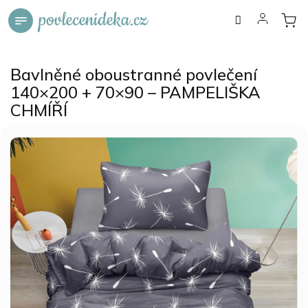
Přejít
na
obsah
Bavlněné oboustranné povlečení
140×200 + 70×90 – PAMPELIŠKA
CHMÍŘÍ