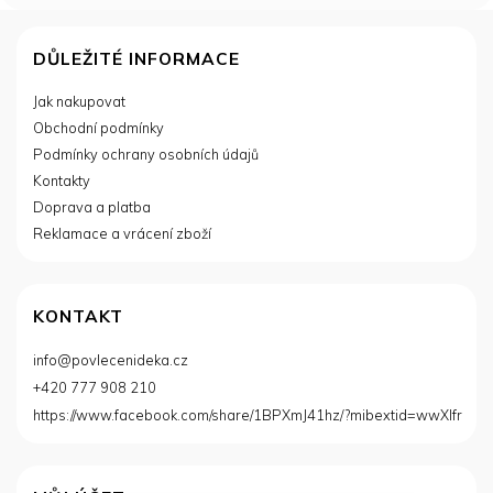
Z
á
DŮLEŽITÉ INFORMACE
p
Jak nakupovat
a
Obchodní podmínky
t
í
Podmínky ochrany osobních údajů
Kontakty
Doprava a platba
Reklamace a vrácení zboží
KONTAKT
info
@
povlecenideka.cz
+420 777 908 210
https://www.facebook.com/share/1BPXmJ41hz/?mibextid=wwXIfr