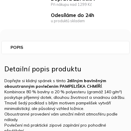
Při nákupu nad 1299 Kč
Odesíláme do 24h
u produktů skladem
POPIS
Detailní popis produktu
Dopřejte si klidný spánek s tímto
2dílným bavlněným
oboustranným povlečením PAMPELIŠKA CHMÍŘÍ
.
Kombinace 80 % bavlny a 20 % polyesteru (gramáž 140 g/m²)
poskytuje příjemný dotek, dlouhou životnost a snadnou údržbu.
Tmavě šedý podklad s bílým motivem pampelišek vytváří
minimalistický, ale působivý vzhled ložnice.
Oboustranné provedení vám umožní měnit atmosféru podle
nálady.
Povlečení má praktické zipové zapínání pro pohodlné
převlékání.