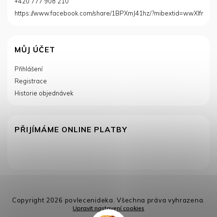
+420 777 908 210
https://www.facebook.com/share/1BPXmJ41hz/?mibextid=wwXIfr
MŮJ ÚČET
Přihlášení
Registrace
Historie objednávek
PŘIJÍMÁME ONLINE PLATBY
Copyright 2026
povlecenideka
. Všechna práva vyhrazena.
Upravit nastavení cookies