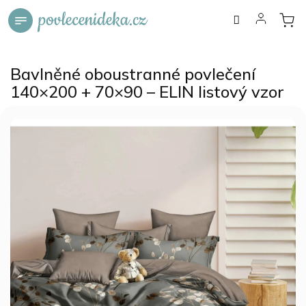
Přejít
na
obsah
Bavlněné oboustranné povlečení
140×200 + 70×90 – ELIN listový vzor