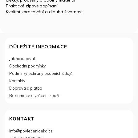
️ Praktické zipové zapínání
️ Kvalitní zpracování a dlouhá životnost
Z
á
DŮLEŽITÉ INFORMACE
p
Jak nakupovat
a
Obchodní podmínky
t
í
Podmínky ochrany osobních údajů
Kontakty
Doprava a platba
Reklamace a vrácení zboží
KONTAKT
info
@
povlecenideka.cz