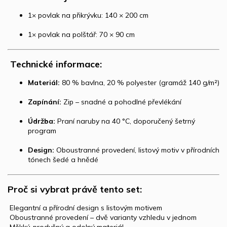
1× povlak na přikrývku: 140 × 200 cm
1× povlak na polštář: 70 × 90 cm
️
Technické informace:
Materiál:
80 % bavlna, 20 % polyester (gramáž 140 g/m²)
Zapínání:
Zip – snadné a pohodlné převlékání
Údržba:
Praní naruby na 40 °C, doporučený šetrný
program
Design:
Oboustranné provedení, listový motiv v přírodních
tónech šedé a hnědé
Proč si vybrat právě tento set:
️ Elegantní a přírodní design s listovým motivem
️ Oboustranné provedení – dvě varianty vzhledu v jednom
️ Měkký, prodyšný a odolný materiál