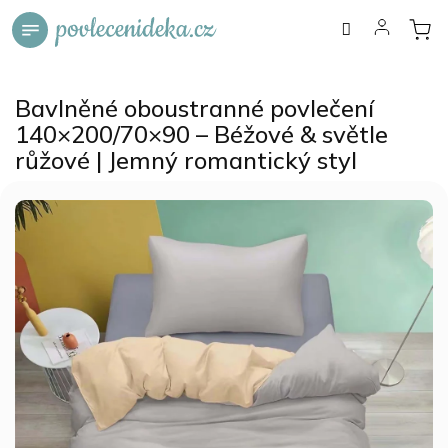
Přejít
na
obsah
Bavlněné oboustranné povlečení
140×200/70×90 – Béžové & světle
růžové | Jemný romantický styl