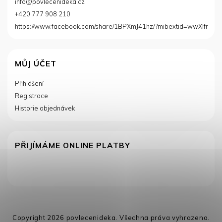
info
@
povlecenideka.cz
+420 777 908 210
https://www.facebook.com/share/1BPXmJ41hz/?mibextid=wwXIfr
MŮJ ÚČET
Přihlášení
Registrace
Historie objednávek
PŘIJÍMÁME ONLINE PLATBY
Copyright 2026
povlecenideka
. Všechna práva vyhrazena.