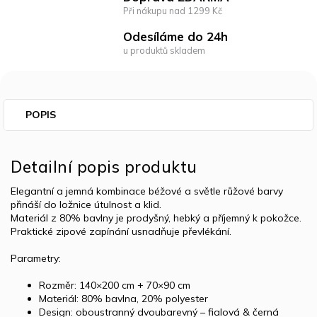
Při nákupu nad 1299 Kč
Odesíláme do 24h
u produktů skladem
POPIS
Detailní popis produktu
Elegantní a jemná kombinace béžové a světle růžové barvy
přináší do ložnice útulnost a klid.
Materiál z 80% bavlny je prodyšný, hebký a příjemný k pokožce.
Praktické zipové zapínání usnadňuje převlékání.
Parametry:
Rozměr: 140×200 cm + 70×90 cm
Materiál: 80% bavlna, 20% polyester
Design: oboustranný dvoubarevný – fialová & černá