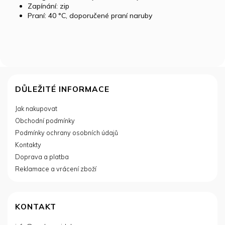
Zapínání: zip
Praní: 40 °C, doporučené praní naruby
Z
á
DŮLEŽITÉ INFORMACE
p
Jak nakupovat
a
Obchodní podmínky
t
í
Podmínky ochrany osobních údajů
Kontakty
Doprava a platba
Reklamace a vrácení zboží
KONTAKT