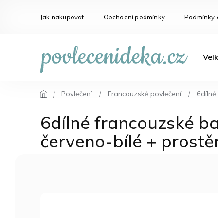
Přejít
na
Jak nakupovat
Obchodní podmínky
Podmínky 
obsah
Velk
Povlečení
Francouzské povlečení
6dílné
6dílné francouzské b
červeno-bílé + prost