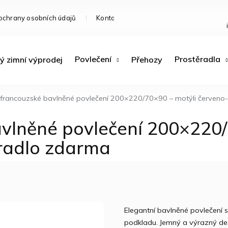
ochrany osobních údajů
Kontakty
Doprava a platba
R
Povlečení
Prostěradla
ý zimní výprodej
Přehozy
 francouzské bavlněné povlečení 200×220/70×90 – motýli červeno-
avlněné povlečení 200×220/
ěradlo zdarma
Elegantní bavlněné povlečení
podkladu. Jemný a výrazný des