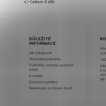
👉 Celkem: 6 dílů
Z
á
DŮLEŽITÉ
K
p
INFORMACE
a
info
t
Jak nakupovat
a.c
í
Obchodní podmínky
+42
Podmínky ochrany osobních
htt
údajů
k.c
41h
Kontakty
XIfr
Doprava a platba
Reklamace a vrácení zboží