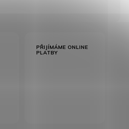
PŘIJÍMÁME ONLINE
PLATBY