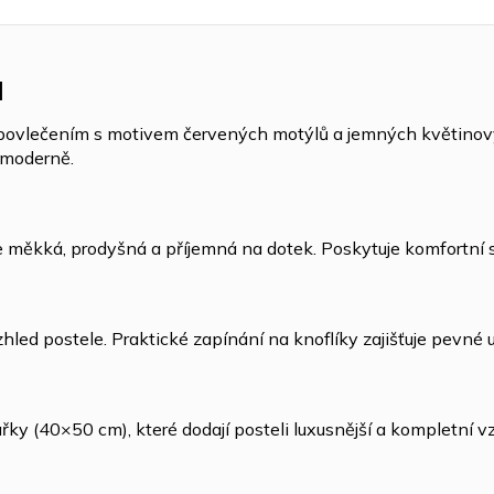
u
povlečením s motivem červených motýlů a jemných květinový
 moderně.
je měkká, prodyšná a příjemná na dotek. Poskytuje komfortní
ed postele. Praktické zapínání na knoflíky zajišťuje pevné u
řky (40×50 cm), které dodají posteli luxusnější a kompletní v