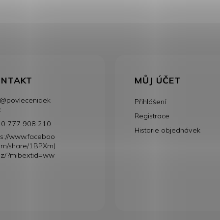
ONTAKT
MŮJ ÚČET
@
povlecenidek
Přihlášení
z
Registrace
0 777 908 210
Historie objednávek
ps://www.faceboo
om/share/1BPXmJ
z/?mibextid=ww