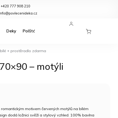
+420 777 908 210
eklamace a vrácení zboží
info@povlecenideka.cz
Deky
Polštáře
Koupelnové předložky
Kuchyně
bílé + prostěradlo zdarma
70×90 – motýli
 s romantickým motivem červených motýlů na bílém
ign dodá ložnici svěží a stylový vzhled. 100% bavlna